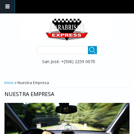
Pasar al contenido principal
FORMULARIO DE
Buscar
BÚSQUEDA
San José: +(506) 2259 0070
USTED ESTÁ AQUÍ
Inicio
» Nuestra Empresa
NUESTRA EMPRESA